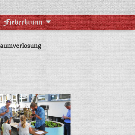
e Fieberbrunn
baumverlosung