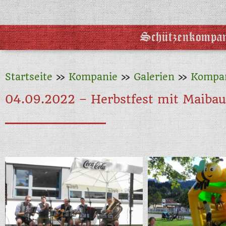
Schützenkompan
Startseite
»
Kompanie
»
Galerien
»
Kompa
04.09.2022 – Herbstfest mit Maiba